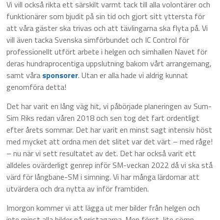
Vi vill också rikta ett särskilt varmt tack till alla volontärer och
funktionärer som bjudit på sin tid och gjort sitt yttersta för
att våra gäster ska trivas och att tävlingarna ska flyta på. Vi
vill även tacka Svenska simförbundet och IC Control för
professionellt utfört arbete i helgen och simhallen Navet för
deras hundraprocentiga uppslutning bakom vårt arrangemang,
samt våra
sponsorer
. Utan er alla hade vi aldrig kunnat
genomföra detta!
Det har varit en lång väg hit, vi påbörjade planeringen av Sum-
Sim Riks redan våren 2018 och sen tog det fart ordentligt
efter årets sommar. Det har varit en minst sagt intensiv höst
med mycket att ordna men det slitet var det värt – med råge!
– nu när vi sett resultatet av det. Det har också varit ett
alldeles ovärderligt genrep inför SM-veckan 2022 då vi ska stå
värd för långbane-SM i simning. Vi har många lärdomar att
utvärdera och dra nytta av inför framtiden.
Imorgon kommer vi att lägga ut mer bilder från helgen och
inte minst alla bilder på pristagarna. Men först, lite sömn.