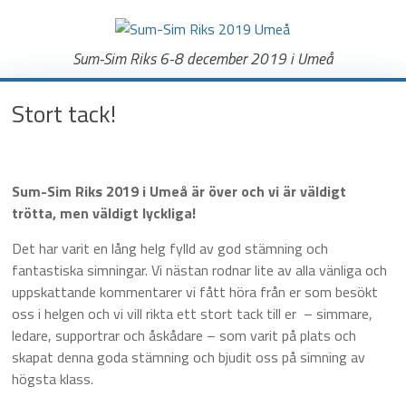
Sum-
Sim
Sum-Sim Riks 6-8 december 2019 i Umeå
Riks
2019
Stort tack!
Umeå
Sum-
Sum-Sim Riks 2019 i Umeå är över och vi är väldigt
Sim
trötta, men väldigt lyckliga!
Riks
Det har varit en lång helg fylld av god stämning och
6-
fantastiska simningar. Vi nästan rodnar lite av alla vänliga och
8
uppskattande kommentarer vi fått höra från er som besökt
december
oss i helgen och vi vill rikta ett stort tack till er – simmare,
2019
ledare, supportrar och åskådare – som varit på plats och
i
skapat denna goda stämning och bjudit oss på simning av
Umeå
högsta klass.