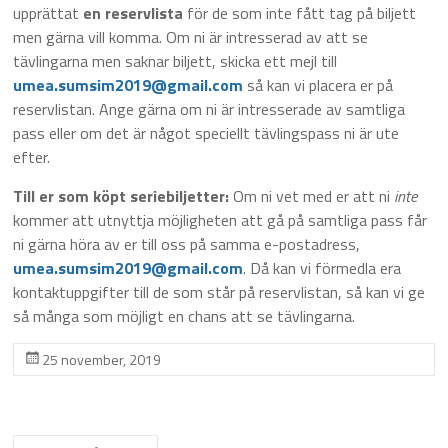
upprättat
en reservlista
för de som inte fått tag på biljett
men gärna vill komma. Om ni är intresserad av att se
tävlingarna men saknar biljett, skicka ett mejl till
umea.sumsim2019@gmail.com
så kan vi placera er på
reservlistan. Ange gärna om ni är intresserade av samtliga
pass eller om det är något speciellt tävlingspass ni är ute
efter.
Till er som köpt seriebiljetter:
Om ni vet med er att ni
inte
kommer att utnyttja möjligheten att gå på samtliga pass får
ni gärna höra av er till oss på samma e-postadress,
umea.sumsim2019@gmail.com
. Då kan vi förmedla era
kontaktuppgifter till de som står på reservlistan, så kan vi ge
så många som möjligt en chans att se tävlingarna.
25 november, 2019