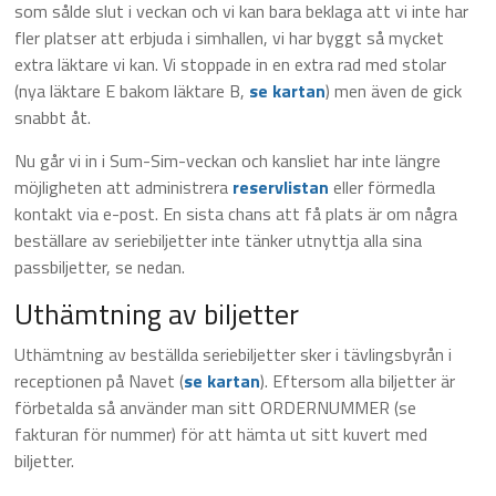
som sålde slut i veckan och vi kan bara beklaga att vi inte har
fler platser att erbjuda i simhallen, vi har byggt så mycket
extra läktare vi kan. Vi stoppade in en extra rad med stolar
(nya läktare E bakom läktare B,
se kartan
) men även de gick
snabbt åt.
Nu går vi in i Sum-Sim-veckan och kansliet har inte längre
möjligheten att administrera
reservlistan
eller förmedla
kontakt via e-post. En sista chans att få plats är om några
beställare av seriebiljetter inte tänker utnyttja alla sina
passbiljetter, se nedan.
Uthämtning av biljetter
Uthämtning av beställda seriebiljetter sker i tävlingsbyrån i
receptionen på Navet (
se kartan
). Eftersom alla biljetter är
förbetalda så använder man sitt ORDERNUMMER (se
fakturan för nummer) för att hämta ut sitt kuvert med
biljetter.