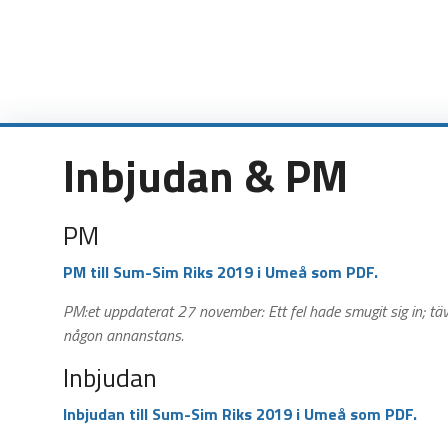
Sum-
Sim
Riks
2019
Inbjudan & PM
Umeå
Sum-
PM
Sim
Riks
PM till Sum-Sim Riks 2019 i Umeå som PDF.
6-
PM:et uppdaterat 27 november: Ett fel hade smugit sig in; tä
8
någon annanstans.
december
2019
Inbjudan
i
Umeå
Inbjudan till Sum-Sim Riks 2019 i Umeå som PDF.