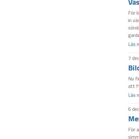
Väs
För 
in v
sönda
gard
Läs 
7 de
Bil
Nu fi
att f
Läs 
6 de
Me
För a
simm