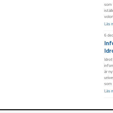
som 
istäl
volon
Läs 
6 de
Inf
Idr
Idrot
info
är ny
unive
som e
Läs 