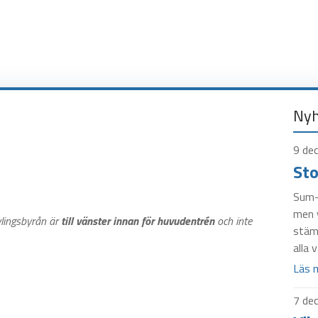
Nyh
9 de
Sto
Sum-S
men v
vlingsbyrån är
till vänster innan för huvudentrén
och inte
stämn
alla 
Läs 
7 de