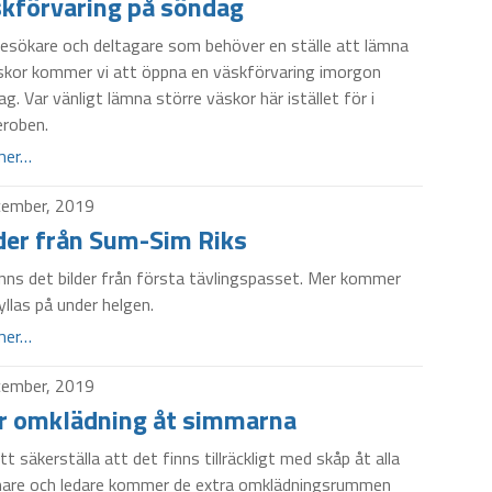
kförvaring på söndag
besökare och deltagare som behöver en ställe att lämna
äskor kommer vi att öppna en väskförvaring imorgon
g. Var vänligt lämna större väskor här istället för i
eroben.
mer…
cember, 2019
der från Sum-Sim Riks
nns det bilder från första tävlingspasset. Mer kommer
yllas på under helgen.
mer…
cember, 2019
r omklädning åt simmarna
tt säkerställa att det finns tillräckligt med skåp åt alla
are och ledare kommer de extra omklädningsrummen