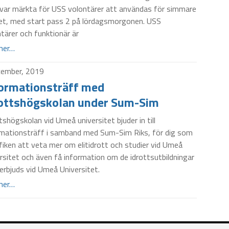
var märkta för USS volontärer att användas för simmare
let, med start pass 2 på lördagsmorgonen. USS
tärer och funktionär är
mer…
cember, 2019
ormationsträff med
ottshögskolan under Sum-Sim
tshögskolan vid Umeå universitet bjuder in till
rmationsträff i samband med Sum-Sim Riks, för dig som
fiken att veta mer om elitidrott och studier vid Umeå
rsitet och även få information om de idrottsutbildningar
rbjuds vid Umeå Universitet.
mer…